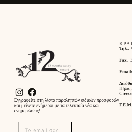
ΚΡΑ
Τηλ
.:
Fax
.
+
Email
Διεύθ
Πήλιο,
Greec
Εγγραφείτε στη λίστα παραληπτών ειδικών προσφορών
Γ.Ε.Μ
και μείνετε ενήμεροι με τα τελευταία νέα και
ενημερώσεις!