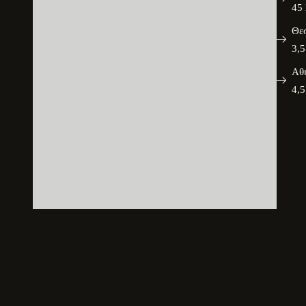
45 
Θε
3,5
Αθ
4,5