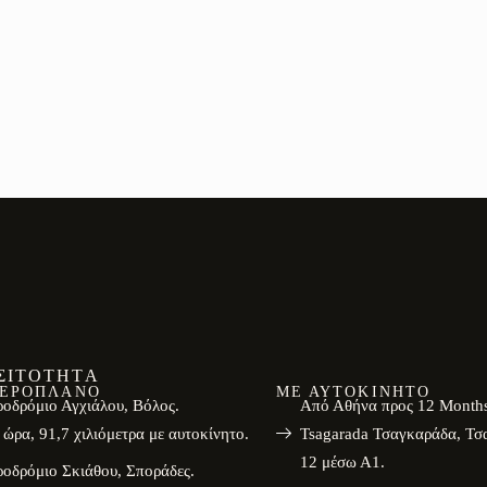
,
,
ΣΙΤΌΤΗΤΑ
ΑΕΡΟΠΛΆΝΟ
ΜΕ ΑΥΤΟΚΊΝΗΤΟ
οδρόμιο Αγχιάλου, Βόλος.
Από Αθήνα προς 12 Months
 ώρα, 91,7 χιλιόμετρα με αυτοκίνητο.
Tsagarada Τσαγκαράδα, Τσ
12 μέσω Α1.
οδρόμιο Σκιάθου, Σποράδες.