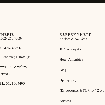
ΤΗΣΕΙΣ
ΕΞΕΡΕΥΝΗΣΤΕ
+302426048894
Σουίτες & Δωμάτια
302426048896
Το Ξενοδοχείο
:
12hotel@12hotel.gr
Hotel Amenities
υνση:
Τσαγκαράδα,
Blog
e 37012
Προσφορές
.Η.:
5121564400
Πληροφορίες & Πολιτική Ξενο
Καριέρα