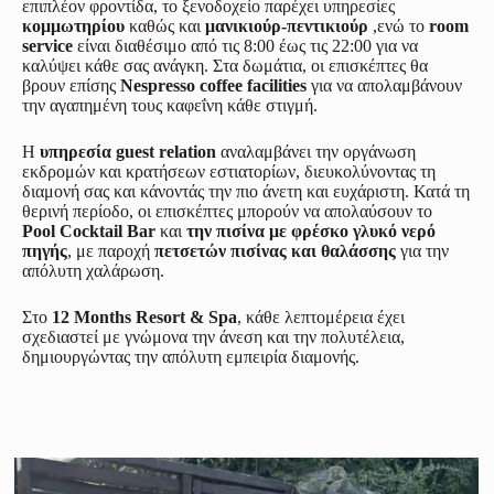
επιπλέον φροντίδα, το ξενοδοχείο παρέχει υπηρεσίες
κομμωτηρίου
καθώς και
μανικιούρ-πεντικιούρ
,ενώ το
room
service
είναι διαθέσιμο από τις 8:00 έως τις 22:00 για να
καλύψει κάθε σας ανάγκη. Στα δωμάτια, οι επισκέπτες θα
βρουν επίσης
Nespresso coffee facilities
για να απολαμβάνουν
την αγαπημένη τους καφεΐνη κάθε στιγμή.
Η
υπηρεσία guest relation
αναλαμβάνει την οργάνωση
εκδρομών και κρατήσεων εστιατορίων, διευκολύνοντας τη
διαμονή σας και κάνοντάς την πιο άνετη και ευχάριστη. Κατά τη
θερινή περίοδο, οι επισκέπτες μπορούν να απολαύσουν το
Pool Cocktail Bar
και
την πισίνα με φρέσκο γλυκό νερό
πηγής
, με παροχή
πετσετών πισίνας και θαλάσσης
για την
απόλυτη χαλάρωση.
Στο
12 Months Resort & Spa
, κάθε λεπτομέρεια έχει
σχεδιαστεί με γνώμονα την άνεση και την πολυτέλεια,
δημιουργώντας την απόλυτη εμπειρία διαμονής.