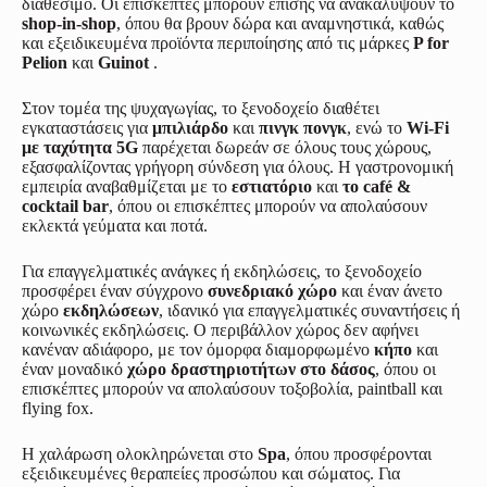
διαθέσιμο. Οι επισκέπτες μπορούν επίσης να ανακαλύψουν το
shop-in-shop
, όπου θα βρουν δώρα και αναμνηστικά, καθώς
και εξειδικευμένα προϊόντα περιποίησης από τις μάρκες
P for
Pelion
και
Guinot
.
Στον τομέα της ψυχαγωγίας, το ξενοδοχείο διαθέτει
εγκαταστάσεις για
μπιλιάρδο
και
πινγκ πονγκ
, ενώ το
Wi-Fi
με ταχύτητα 5G
παρέχεται δωρεάν σε όλους τους χώρους,
εξασφαλίζοντας γρήγορη σύνδεση για όλους. Η γαστρονομική
εμπειρία αναβαθμίζεται με το
εστιατόριο
και
το café &
cocktail bar
, όπου οι επισκέπτες μπορούν να απολαύσουν
εκλεκτά γεύματα και ποτά.
Για επαγγελματικές ανάγκες ή εκδηλώσεις, το ξενοδοχείο
προσφέρει έναν σύγχρονο
συνεδριακό χώρο
και έναν άνετο
χώρο
εκδηλώσεων
, ιδανικό για επαγγελματικές συναντήσεις ή
κοινωνικές εκδηλώσεις. Ο περιβάλλον χώρος δεν αφήνει
κανέναν αδιάφορο, με τον όμορφα διαμορφωμένο
κήπο
και
έναν μοναδικό
χώρο δραστηριοτήτων στο δάσος
, όπου οι
επισκέπτες μπορούν να απολαύσουν τοξοβολία, paintball και
flying fox.
Η χαλάρωση ολοκληρώνεται στο
Spa
, όπου προσφέρονται
εξειδικευμένες θεραπείες προσώπου και σώματος. Για