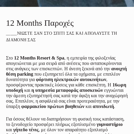
12 Months Παροχές
_____ΝΙΏΣΤΕ ΣΑΝ ΣΤΟ ΣΠΊΤΙ ΣΑΣ ΚΑΙ ΑΠΟΛΑΎΣΤΕ ΤΗ
ΔΙΑΜΟΝΉ ΣΑΣ
Στο
12 Months Resort & Spa
, η εμπειρία της φιλοξενίας
απογειώνεται με μια σειρά από ανέσεις που ανταποκρίνονται
στις ανάγκες των επισκεπτών. Η άνεση ξεκινά από την
ανοιχτή
θέση parking
που εξυπηρετεί όλα τα οχήματα, με επιπλέον
δυνατότητα για
φόρτιση ηλεκτρικών αυτοκινήτων
,
προσφέροντας πρακτικές λύσεις για κάθε επισκέπτη. Η
16ωρη
υποδοχή
και
η υπηρεσία μεταφοράς αποσκευών
εγγυώνται
την άμεση εξυπηρέτησή σας κατά την άφιξη και την αναχώρησή
σας. Επιπλέον, η ασφάλειά σας είναι προτεραιότητα, με την
ύπαρξη
φαρμακείου πρώτων βοηθειών
και
απινιδωτή
.
Για όσους θέλουν να διατηρήσουν τη φυσική τους κατάσταση,
το ξενοδοχείο προσφέρει πλήρως εξοπλισμένο
γυμναστήριο
και
γήπεδο τένις
, με όλον τον απαραίτητο εξοπλισμό