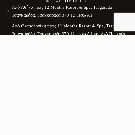
ΜΕ ΑΥΤΟΚΊΝΗΤΟ
Από Αθήνα προς 12 Months Resort & Spa, Tsagarada
Τσαγκαράδα, Τσαγκαράδα 370 12 μέσω Α1.
Από Θεσσαλονίκη προς 12 Months Resort & Spa, Tsagarada
Τσαγκαράδα, Τσαγκαράδα 370 12 μέσω Α1 και Α/Δ Πειραιώς
Αθηνών Θεσσαλονίκης Ευζώνων/ΝΕΟ Αθηνών
Θεσσαλονίκης/E75/Α1.
ΜΕ ΕΛΙΚΌΠΤΕΡΟ
Το ελικόπτερο έχει τη δυνατότητα να προσγειωθεί σε τοποθεσία
που απέχει μόλις 10 λεπτά από το ξενοδοχείο.
ΣΤΑΘΜΌΣ ΦΌΡΤΙΣΗΣ ΗΛΕΚΤΡΙΚΏΝ ΟΧΗΜΆΤΩΝ
Διαθέτουμε φορτιστή αυτοκινήτου στις εγκαταστάσεις μας για την
άμεση φόρτιση των οικολογικών οχημάτων των επισκεπτών μας.