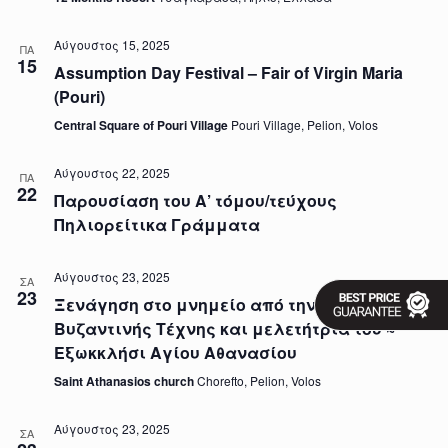
w
s
Αύγουστος 15, 2025
ΠΑ
N
15
Assumption Day Festival – Fair of Virgin Maria
a
v
(Pouri)
i
g
Central Square of Pouri Village
Pouri Village, Pelion, Volos
a
t
Αύγουστος 22, 2025
ΠΑ
i
22
o
Παρουσίαση του Α’ τόμου/τεύχους
n
Πηλιορείτικα Γράμματα
Αύγουστος 23, 2025
ΣΑ
23
Ξενάγηση στο μνημείο από την ιστορικό
Βυζαντινής Τέχνης και μελετήτριά του ~
Εξωκκλήσι Αγίου Αθανασίου
Saint Athanasios church
Chorefto, Pelion, Volos
Αύγουστος 23, 2025
ΣΑ