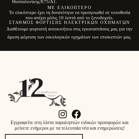
Θεσσαλονίκης/E75/Α1.
ΜΕ ΕΛΙΚΌΠΤΕΡΟ
Το ελικόπτερο έχει τη δυνατότητα να προσγειωθεί σε τοποθεσία
που απέχει μόλις 10 λεπτά από το ξενοδοχείο.
ΣΤΑΘΜΌΣ ΦΌΡΤΙΣΗΣ ΗΛΕΚΤΡΙΚΏΝ ΟΧΗΜΆΤΩΝ
Διαθέτουμε φορτιστή αυτοκινήτου στις εγκαταστάσεις μας για την
άμεση φόρτιση των οικολογικών οχημάτων των επισκεπτών μας.
Εγγραφείτε στη λίστα παραληπτών ειδικών προσφορών και
μείνετε ενήμεροι με τα τελευταία νέα και ενημερώσεις!