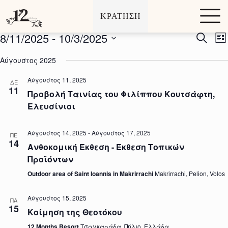
Αρχεία:
Εκδηλώσεις
Μ
ΚΡΑΤΗΣΗ
ε
τ
8/11/2025
 - 
10/3/2025
Ε
E
S
ά
L
κ
v
e
β
S
i
δ
e
a
α
e
Αύγουστος 2025
s
η
n
r
σ
l
t
λ
t
c
η
e
Αύγουστος 11, 2025
ώ
V
ΔΕ
h
σ
c
11
σ
i
τ
Προβολή Ταινίας του Φιλίππου Κουτσάφτη,
t
ε
e
ο
d
Ελευσίνιοι
ι
w
π
a
ς
s
t
ε
S
N
e
ρ
Αύγουστος 14, 2025
-
Αύγουστος 17, 2025
ΠΕ
e
a
.
ι
14
a
v
Ανθοκομική Έκθεση - Έκθεση Τοπικών
ε
r
i
χ
Προϊόντων
c
g
ό
h
a
Outdoor area of Saint Ioannis in Makrirrachi
Makrirrachi, Pelion, Volos
μ
a
t
ε
n
i
ν
Αύγουστος 15, 2025
d
o
ΠΑ
ο
15
V
n
Κοίμηση της Θεοτόκου
i
12 Months Resort
Τσαγκαράδα, Πήλιο, Ελλάδα
e