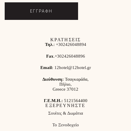
ΕΓΓΡΑΦΗ
ΚΡΑΤΗΣΕΙΣ
Τηλ
.:
+302426048894
Fax
.
+302426048896
Email:
12hotel@12hotel.gr
Διεύθυνση:
Τσαγκαράδα,
Πήλιο,
Greece 37012
Γ.Ε.Μ.Η.:
5121564400
ΕΞΕΡΕΥΝΗΣΤΕ
Σουίτες & Δωμάτια
Το Ξενοδοχείο