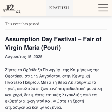
Μ
ΚΡΑΤΗΣΗ
ε
« All Εκδηλώσεις
τ
ά
β
This event has passed.
α
σ
η
Assumption Day Festival – Fair of
σ
τ
Virgin Maria (Pouri)
ο
π
Αύγουστος 15, 2025
ε
ρ
ι
Ζήστε το Ορθόδοξο Πανηγύρι της Κοιμήσεως της
ε
Θεοτόκου στις 15 Αυγούστου, στην Κεντρική
χ
ό
Πλατεία Πουρίου. Μετά τη θεία Λειτουργία το
μ
πρωί, απολαύστε ζωντανή παραδοσιακή μουσική
ε
και χορό, δοκιμάστε τοπικές λιχουδιές από τα
ν
ο
εκθετήρια φαγητού και νιώστε τη ζεστή
ατμόσφαιρα και φιλοξενία.