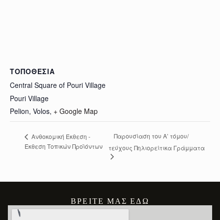
ΤΟΠΟΘΕΣΊΑ
Central Square of Pouri Village
Pouri Village
Pelion, Volos
,
+ Google Map
Παρουσίαση του Α’ τόμου/
Ανθοκομική Έκθεση -
Έκθεση Τοπικών Προϊόντων
τεύχους Πηλιορείτικα Γράμματα
ΒΡΕΊΤΕ ΜΑΣ ΕΔΏ