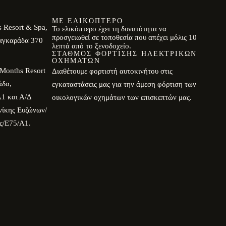
ΜΕ ΕΛΙΚΌΠΤΕΡΟ
 Resort & Spa,
Το ελικόπτερο έχει τη δυνατότητα να
προσγειωθεί σε τοποθεσία που απέχει μόλις 10
αγκαράδα 370
λεπτά από το ξενοδοχείο.
ΣΤΑΘΜΌΣ ΦΌΡΤΙΣΗΣ ΗΛΕΚΤΡΙΚΏΝ
ΟΧΗΜΆΤΩΝ
Months Resort
Διαθέτουμε φορτιστή αυτοκινήτου στις
άδα,
εγκαταστάσεις μας για την άμεση φόρτιση των
1 και Α/Δ
οικολογικών οχημάτων των επισκεπτών μας.
νίκης Ευζώνων/
ς/E75/Α1.