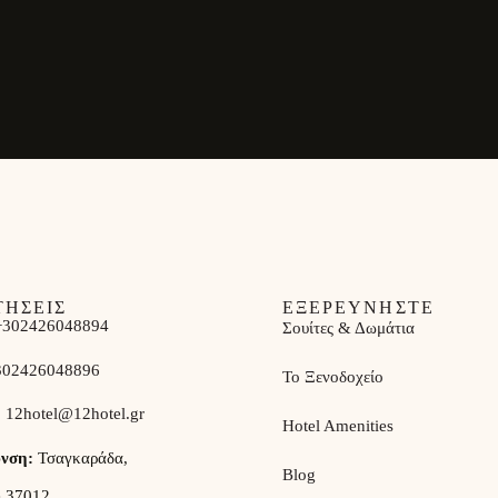
ΤΗΣΕΙΣ
ΕΞΕΡΕΥΝΗΣΤΕ
+302426048894
Σουίτες & Δωμάτια
302426048896
Το Ξενοδοχείο
:
12hotel@12hotel.gr
Hotel Amenities
υνση:
Τσαγκαράδα,
Blog
e 37012