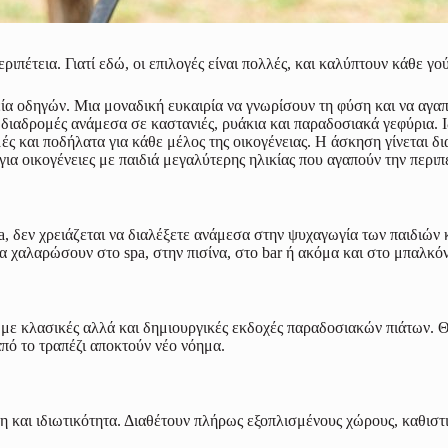
ριπέτεια. Γιατί εδώ, οι επιλογές είναι πολλές, και καλύπτουν κάθε γο
εία οδηγών. Μια μοναδική ευκαιρία να γνωρίσουν τη φύση και να αγα
ιαδρομές ανάμεσα σε καστανιές, ρυάκια και παραδοσιακά γεφύρια. Ιδ
ές και ποδήλατα για κάθε μέλος της οικογένειας. Η άσκηση γίνεται δ
ια οικογένειες με παιδιά μεγαλύτερης ηλικίας που αγαπούν την περιπέ
a, δεν χρειάζεται να διαλέξετε ανάμεσα στην ψυχαγωγία των παιδιών 
α χαλαρώσουν στο spa, στην πισίνα, στο bar ή ακόμα και στο μπαλκό
 με κλασικές αλλά και δημιουργικές εκδοχές παραδοσιακών πιάτων. Θα
από το τραπέζι αποκτούν νέο νόημα.
η και ιδιωτικότητα. Διαθέτουν πλήρως εξοπλισμένους χώρους, καθιστι