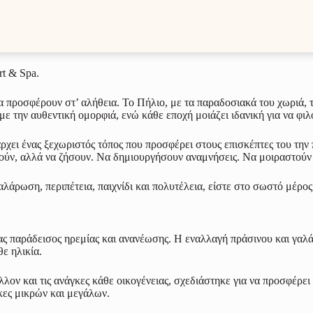
rt & Spa
rt & Spa.
προσφέρουν στ’ αλήθεια. Το Πήλιο, με τα παραδοσιακά του χωριά, τις
ε την αυθεντική ομορφιά, ενώ κάθε εποχή μοιάζει ιδανική για να φιλ
χει ένας ξεχωριστός τόπος που προσφέρει στους επισκέπτες του την 
ούν, αλλά να ζήσουν. Να δημιουργήσουν αναμνήσεις. Να μοιραστούν 
λάρωση, περιπέτεια, παιχνίδι και πολυτέλεια, είστε στο σωστό μέρος
ένας παράδεισος ηρεμίας και ανανέωσης. Η εναλλαγή πράσινου και γαλά
ε ηλικία.
λον και τις ανάγκες κάθε οικογένειας, σχεδιάστηκε για να προσφέρε
γκες μικρών και μεγάλων.