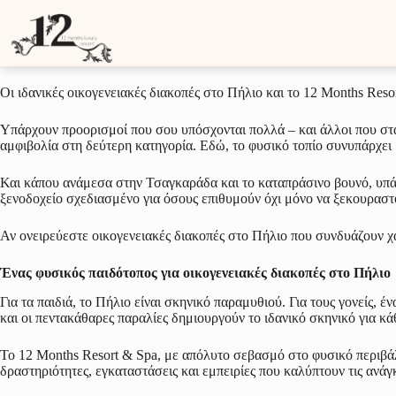
Οι ιδανικές οικογενειακές διακοπές στο Πήλιο και το 12 Months Reso
Μ
ε
Ιούνιος 10, 2025
τ
ά
β
Οι ιδανικές οικογενειακές διακοπές στο Πήλιο και το 12 Months Reso
α
σ
η
Υπάρχουν προορισμοί που σου υπόσχονται πολλά – και άλλοι που στα 
σ
αμφιβολία στη δεύτερη κατηγορία. Εδώ, το φυσικό τοπίο συνυπάρχει μ
τ
ο
Και κάπου ανάμεσα στην Τσαγκαράδα και το καταπράσινο βουνό, υπάρ
π
ξενοδοχείο σχεδιασμένο για όσους επιθυμούν όχι μόνο να ξεκουραστ
ε
ρ
Αν ονειρεύεστε οικογενειακές διακοπές στο Πήλιο που συνδυάζουν χα
ι
ε
χ
Ένας φυσικός παιδότοπος για οικογενειακές διακοπές στο Πήλιο
ό
Για τα παιδιά, το Πήλιο είναι σκηνικό παραμυθιού. Για τους γονείς, 
μ
και οι πεντακάθαρες παραλίες δημιουργούν το ιδανικό σκηνικό για κάθ
ε
ν
ο
Το 12 Months Resort & Spa, με απόλυτο σεβασμό στο φυσικό περιβάλ
δραστηριότητες, εγκαταστάσεις και εμπειρίες που καλύπτουν τις ανά