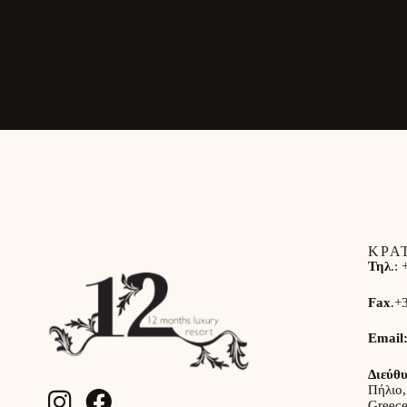
ΚΡΑ
Τηλ
.:
Fax
.
+
Email
Διεύθ
Πήλιο,
Greec