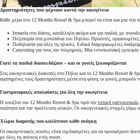
Δραστηριότητες που φέρνουν κοντά την οικογένεια
Κάθε μέρα στο 12 Months Resort & Spa μπορεί να είναι και μια νέα πε
Ιππασία στο δάσος, κατάλληλη ακόμα και για παιδιά, με συνοδ
Πεζοπορία στα μονοπάτια του Πηλίου. Προσιτές, οργανωμένες δ
Ποδηλασία για όλες τις ηλικίες. Ειδικά διαμορφωμένες διαδρομ
Canyoning για τους πιο τολμηρούς. Μια εντυπωσιακή εμπειρία γ
Γιατί τα παιδιά διασκεδάζουν – και οι γονείς ξεκουράζονται
Στις οικογενειακές διακοπές στο Πήλιο και το 12 Months Resort & Sp
αγαπημένες τους δραστηριότητες μέσα στη φύση, οι γονείς μπορούν ν
Γαστρονομικές απολαύσεις για όλη την οικογένεια
Η κουζίνα του 12 Months Resort & Spa τιμά την
τοπική γαστρονομία
,
ποιότητα και την προέλευση υλικών. Οι οικογενειακές στιγμές γύρω 
Χώροι διαμονής που καλύπτουν κάθε ανάγκη
Οι οικογενειακές σουίτες είναι σχεδιασμένες για να προσφέρουν άνεσ
με όλες τις ανέσεις ενός resort.