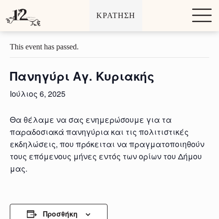
Μ
ΚΡΑΤΗΣΗ
ε
« All Εκδηλώσεις
τ
ά
β
This event has passed.
α
σ
η
Πανηγύρι Αγ. Κυριακής
σ
τ
Ιούλιος 6, 2025
ο
π
ε
Θα θέλαμε να σας ενημερώσουμε για τα
ρ
παραδοσιακά πανηγύρια και τις πολιτιστικές
ι
ε
εκδηλώσεις, που πρόκειται να πραγματοποιηθούν
χ
τους επόμενους μήνες εντός των ορίων του Δήμου
ό
μας.
μ
ε
ν
ο
Προσθήκη