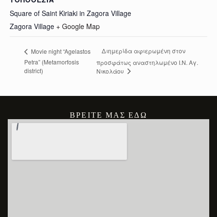
Square of Saint Kiriaki in Zagora Village
Zagora Village
+ Google Map
Διημερίδα αφιερωμένη στον
Movie night “Agelastos
Petra” (Metamorfosis
προσφάτως αναστηλωμένο Ι.Ν. Αγ.
district)
Νικολάου
ΒΡΕΊΤΕ ΜΑΣ ΕΔΏ