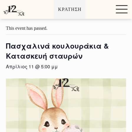
Μ
ΚΡΑΤΗΣΗ
ε
« All Εκδηλώσεις
τ
ά
β
This event has passed.
α
σ
η
Πασχαλινά κουλουράκια &
σ
τ
Κατασκευή σταυρών
ο
π
Απρίλιος 11 @ 5:00 μμ
ε
ρ
ι
ε
χ
ό
μ
ε
ν
ο