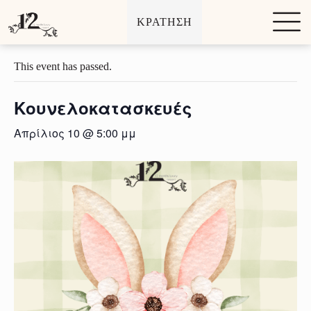
Μ
ΚΡΑΤΗΣΗ
ε
« All Εκδηλώσεις
τ
ά
β
This event has passed.
α
σ
η
Κουνελοκατασκευές
σ
τ
Απρίλιος 10 @ 5:00 μμ
ο
π
ε
ρ
ι
ε
χ
ό
μ
ε
ν
ο