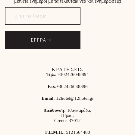
μείνετε ενήμεροι με τα τελευταία νέα και ενημερώσεις!
ΕΓΓΡΑΦΗ
ΚΡΑΤΗΣΕΙΣ
Τηλ
.:
+302426048894
Fax
.
+302426048896
Email:
12hotel@12hotel.gr
Διεύθυνση:
Τσαγκαράδα,
Πήλιο,
Greece 37012
Γ.Ε.Μ.Η.:
5121564400