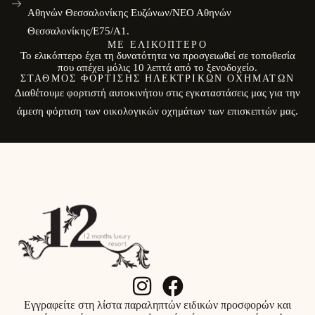
Αθηνών Θεσσαλονίκης Ευζώνων/ΝΕΟ Αθηνών
Θεσσαλονίκης/E75/Α1.
ΜΕ ΕΛΙΚΌΠΤΕΡΟ
Το ελικόπτερο έχει τη δυνατότητα να προσγειωθεί σε τοποθεσία
που απέχει μόλις 10 λεπτά από το ξενοδοχείο.
ΣΤΑΘΜΌΣ ΦΌΡΤΙΣΗΣ ΗΛΕΚΤΡΙΚΏΝ ΟΧΗΜΆΤΩΝ
Διαθέτουμε φορτιστή αυτοκινήτου στις εγκαταστάσεις μας για την
άμεση φόρτιση των οικολογικών οχημάτων των επισκεπτών μας.
Εγγραφείτε στη λίστα παραληπτών ειδικών προσφορών και