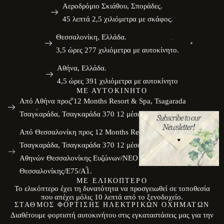
Αεροδρόμιο Σκιάθου, Σποράδες.
45 λεπτά 2,5 χιλιόμετρα με σκάφος.
Θεσσαλονίκη, Ελλάδα.
3,5 ώρες 277 χιλιόμετρα με αυτοκίνητο.
Αθήνα, Ελλάδα.
4,5 ώρες 391 χιλιόμετρα με αυτοκίνητο
ΜΕ ΑΥΤΟΚΊΝΗΤΟ
Από Αθήνα προς 12 Months Resort & Spa, Tsagarada
Τσαγκαράδα, Τσαγκαράδα 370 12 μέσω Α1.
Από Θεσσαλονίκη προς 12 Months Resort & Spa, Tsagarada
Τσαγκαράδα, Τσαγκαράδα 370 12 μέσω Α1 και Α/Δ Πειραιώς
Αθηνών Θεσσαλονίκης Ευζώνων/ΝΕΟ Αθηνών
Θεσσαλονίκης/E75/Α1.
ΜΕ ΕΛΙΚΌΠΤΕΡΟ
Το ελικόπτερο έχει τη δυνατότητα να προσγειωθεί σε τοποθεσία
που απέχει μόλις 10 λεπτά από το ξενοδοχείο.
ΣΤΑΘΜΌΣ ΦΌΡΤΙΣΗΣ ΗΛΕΚΤΡΙΚΏΝ ΟΧΗΜΆΤΩΝ
Διαθέτουμε φορτιστή αυτοκινήτου στις εγκαταστάσεις μας για την