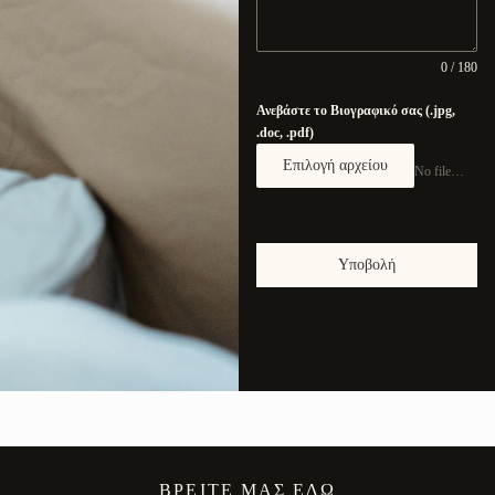
0 / 180
Ανεβάστε το Βιογραφικό σας (.jpg,
.doc, .pdf)
Επιλογή αρχείου
No file chosen
Υποβολή
ΒΡΕΊΤΕ ΜΑΣ ΕΔΏ