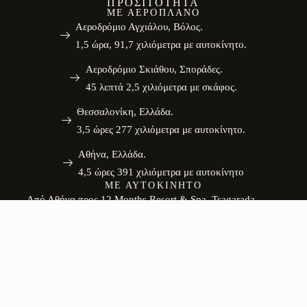
ΠΡΟΣΙΤΌΤΗΤΑ
ΜΕ ΑΕΡΟΠΛΆΝΟ
Αεροδρόμιο Αγχιάλου, Βόλος.
1,5 ώρα, 91,7 χιλιόμετρα με αυτοκίνητο.
Αεροδρόμιο Σκιάθου, Σποράδες.
45 λεπτά 2,5 χιλιόμετρα με σκάφος.
Θεσσαλονίκη, Ελλάδα.
3,5 ώρες 277 χιλιόμετρα με αυτοκίνητο.
Αθήνα, Ελλάδα.
4,5 ώρες 391 χιλιόμετρα με αυτοκίνητο
ΜΕ ΑΥΤΟΚΊΝΗΤΟ
Από Αθήνα προς 12 Months Resort & Spa, Tsagarada
Τσαγκαράδα, Τσαγκαράδα 370 12 μέσω Α1.
Από Θεσσαλονίκη προς 12 Months Resort & Spa, Tsagarada
Τσαγκαράδα, Τσαγκαράδα 370 12 μέσω Α1 και Α/Δ Πειραιώς
Αθηνών Θεσσαλονίκης Ευζώνων/ΝΕΟ Αθηνών
Θεσσαλονίκης/E75/Α1.