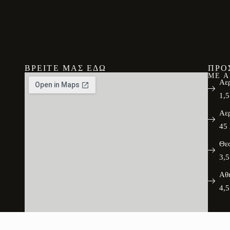
ΒΡΕΊΤΕ ΜΑΣ ΕΔΏ
ΠΡΟ
ΜΕ 
Αερ
1,5
Αερ
45 
Θε
3,5
Αθ
4,5