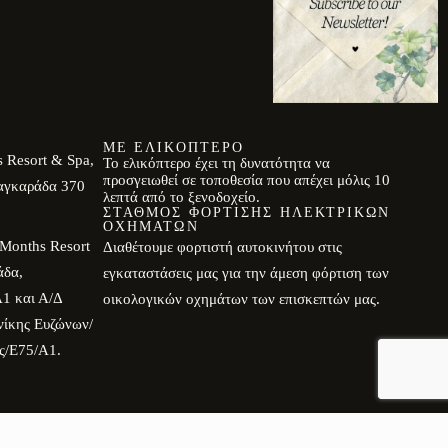
ΜΕ ΕΛΙΚΌΠΤΕΡΟ
 Resort & Spa,
Το ελικόπτερο έχει τη δυνατότητα να
προσγειωθεί σε τοποθεσία που απέχει μόλις 10
αγκαράδα 370
λεπτά από το ξενοδοχείο.
ΣΤΑΘΜΌΣ ΦΌΡΤΙΣΗΣ ΗΛΕΚΤΡΙΚΏΝ
ΟΧΗΜΆΤΩΝ
Months Resort
Διαθέτουμε φορτιστή αυτοκινήτου στις
άδα,
εγκαταστάσεις μας για την άμεση φόρτιση των
1 και Α/Δ
οικολογικών οχημάτων των επισκεπτών μας.
νίκης Ευζώνων/
ς/E75/Α1.