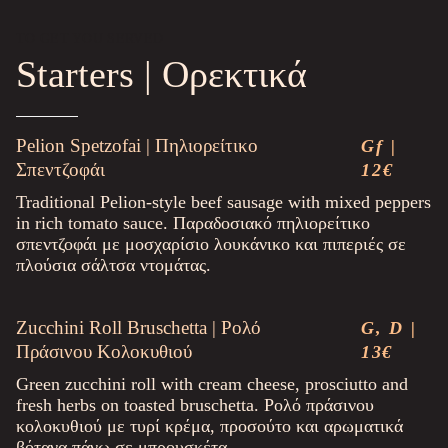
TO GET YOU SERVED
Starters | Ορεκτικά
Pelion Spetzofai | Πηλιορείτικο
Gf |
Σπεντζοφάι
12€
Traditional Pelion-style beef sausage with mixed peppers
in rich tomato sauce. Παραδοσιακό πηλιορείτικο
σπεντζοφάι με μοσχαρίσιο λουκάνικο και πιπεριές σε
πλούσια σάλτσα ντομάτας.
Zucchini Roll Bruschetta | Ρολό
G, D |
Πράσινου Κολοκυθιού
13€
Green zucchini roll with cream cheese, prosciutto and
fresh herbs on toasted bruschetta. Ρολό πράσινου
κολοκυθιού με τυρί κρέμα, προσούτο και αρωματικά
βότανα πάνω σε μπρουσκέτα.