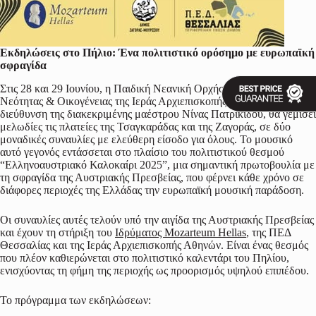
Εκδηλώσεις στο Πήλιο:
Ένα πολιτιστικό ορόσημο με ευρωπαϊκή
σφραγίδα
Στις 28 και 29 Ιουνίου, η Παιδική Νεανική Ορχήστρα του Ιδρύματος
Νεότητας & Οικογένειας της Ιεράς Αρχιεπισκοπής Αθηνών, υπό τη
διεύθυνση της διακεκριμένης μαέστρου Νίνας Πατρικίδου, θα γεμίσει
μελωδίες τις πλατείες της Τσαγκαράδας και της Ζαγοράς, σε δύο
μοναδικές συναυλίες με ελεύθερη είσοδο για όλους. Το μουσικό
αυτό γεγονός εντάσσεται στο πλαίσιο του πολιτιστικού θεσμού
“Ελληνοαυστριακό Καλοκαίρι 2025”, μια σημαντική πρωτοβουλία με
τη σφραγίδα της Αυστριακής Πρεσβείας, που φέρνει κάθε χρόνο σε
διάφορες περιοχές της Ελλάδας την ευρωπαϊκή μουσική παράδοση.
Οι συναυλίες αυτές τελούν υπό την αιγίδα της Αυστριακής Πρεσβείας
και έχουν τη στήριξη του
Ιδρύματος Mozarteum Hellas
, της ΠΕΔ
Θεσσαλίας και της Ιεράς Αρχιεπισκοπής Αθηνών. Είναι ένας θεσμός
που πλέον καθιερώνεται στο πολιτιστικό καλεντάρι του Πηλίου,
ενισχύοντας τη φήμη της περιοχής ως προορισμός υψηλού επιπέδου.
Το πρόγραμμα των εκδηλώσεων: