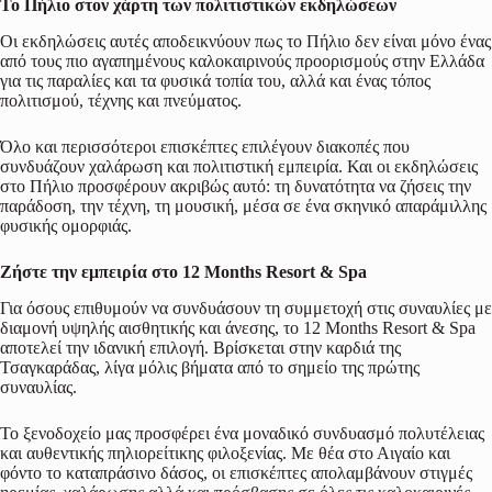
Το Πήλιο στον χάρτη των πολιτιστικών εκδηλώσεων
Οι εκδηλώσεις αυτές αποδεικνύουν πως το Πήλιο δεν είναι μόνο ένας
από τους πιο αγαπημένους καλοκαιρινούς προορισμούς στην Ελλάδα
για τις παραλίες και τα φυσικά τοπία του, αλλά και ένας τόπος
πολιτισμού, τέχνης και πνεύματος.
Όλο και περισσότεροι επισκέπτες επιλέγουν διακοπές που
συνδυάζουν χαλάρωση και πολιτιστική εμπειρία. Και οι εκδηλώσεις
στο Πήλιο προσφέρουν ακριβώς αυτό: τη δυνατότητα να ζήσεις την
παράδοση, την τέχνη, τη μουσική, μέσα σε ένα σκηνικό απαράμιλλης
φυσικής ομορφιάς.
Ζήστε την εμπειρία στο 12 Months Resort &
Spa
Για όσους επιθυμούν να συνδυάσουν τη συμμετοχή στις συναυλίες με
διαμονή υψηλής αισθητικής και άνεσης, το 12 Months Resort & Spa
αποτελεί την ιδανική επιλογή. Βρίσκεται στην καρδιά της
Τσαγκαράδας, λίγα μόλις βήματα από το σημείο της πρώτης
συναυλίας.
Το ξενοδοχείο μας προσφέρει ένα μοναδικό συνδυασμό πολυτέλειας
και αυθεντικής πηλιορείτικης φιλοξενίας. Με θέα στο Αιγαίο και
φόντο το καταπράσινο δάσος, οι επισκέπτες απολαμβάνουν στιγμές