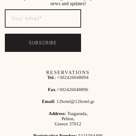
news and updates!
SUBSCRIBE
RESERVATIONS
Tel
.:
+302426048894
Fax
.
+302426048896
Email:
12hotel@12hotel.gr
Address:
Tsagarada,
Pelion,
Greece 37012
Registration Number:
5121564400