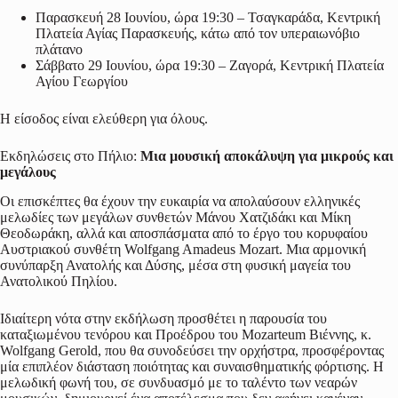
Παρασκευή 28 Ιουνίου, ώρα 19:30 – Τσαγκαράδα, Κεντρική
Πλατεία Αγίας Παρασκευής, κάτω από τον υπεραιωνόβιο
πλάτανο
Σάββατο 29 Ιουνίου, ώρα 19:30 – Ζαγορά, Κεντρική Πλατεία
Αγίου Γεωργίου
Η είσοδος είναι ελεύθερη για όλους.
Εκδηλώσεις στο Πήλιο:
Μια μουσική αποκάλυψη για μικρούς και
μεγάλους
Οι επισκέπτες θα έχουν την ευκαιρία να απολαύσουν ελληνικές
μελωδίες των μεγάλων συνθετών Μάνου Χατζιδάκι και Μίκη
Θεοδωράκη, αλλά και αποσπάσματα από το έργο του κορυφαίου
Αυστριακού συνθέτη Wolfgang Amadeus Mozart. Μια αρμονική
συνύπαρξη Ανατολής και Δύσης, μέσα στη φυσική μαγεία του
Ανατολικού Πηλίου.
Ιδιαίτερη νότα στην εκδήλωση προσθέτει η παρουσία του
καταξιωμένου τενόρου και Προέδρου του Mozarteum Βιέννης, κ.
Wolfgang Gerold, που θα συνοδεύσει την ορχήστρα, προσφέροντας
μία επιπλέον διάσταση ποιότητας και συναισθηματικής φόρτισης. Η
μελωδική φωνή του, σε συνδυασμό με το ταλέντο των νεαρών