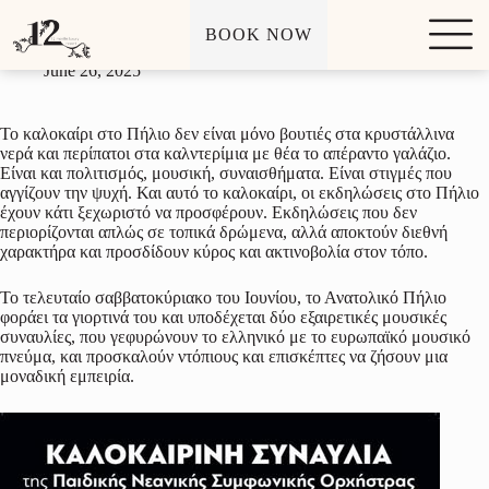
Εκδηλώσεις στο Πήλιο: Ένα μελωδικό καλοκαίρι που ξυπνά
S
τις αισθήσεις
BOOK NOW
k
i
June 26, 2025
p
t
o
Το καλοκαίρι στο Πήλιο δεν είναι μόνο βουτιές στα κρυστάλλινα
c
νερά και περίπατοι στα καλντερίμια με θέα το απέραντο γαλάζιο.
o
Είναι και πολιτισμός, μουσική, συναισθήματα. Είναι στιγμές που
n
αγγίζουν την ψυχή. Και αυτό το καλοκαίρι, οι εκδηλώσεις στο Πήλιο
t
έχουν κάτι ξεχωριστό να προσφέρουν. Εκδηλώσεις που δεν
e
περιορίζονται απλώς σε τοπικά δρώμενα, αλλά αποκτούν διεθνή
n
χαρακτήρα και προσδίδουν κύρος και ακτινοβολία στον τόπο.
t
Το τελευταίο σαββατοκύριακο του Ιουνίου, το Ανατολικό Πήλιο
φοράει τα γιορτινά του και υποδέχεται δύο εξαιρετικές μουσικές
συναυλίες, που γεφυρώνουν το ελληνικό με το ευρωπαϊκό μουσικό
πνεύμα, και προσκαλούν ντόπιους και επισκέπτες να ζήσουν μια
μοναδική εμπειρία.