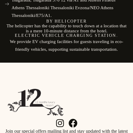
Athens Thessaloniki Thessaloniki Evzona/NEO Athens
Thessaloniki/E75/A1.
BY HELICOPTER
The helicopter has the capability to touch down at a location that
is a mere 10-minute distance from the hotel.
ELECTRIC VEHICLE CHARGING STATION.
We provide EV charging facilities for guests traveling in eco-
friendly vehicles, supporting sustainable transportation.
Join our special offers mailing list and stay updated with the latest